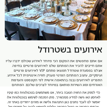
אירועים בשטרודל
אם אתם מחפשים את המקום הכי מיוחד לאירוע שכולם ידברו עליו
אתם חייבים להכיר את המתחם שלנו לאירועים פרטיים בחיפה.
אצלנו במסעדת שטרודל תמצאו מתחם VIP לאירועים פרטיים
ועיסקיים, עיצוב ה
מתחם
הפרטי מעניק חוויה אינטימית לכל אירוע.
התפריט לאירועים נבנה בהתאמה אישית לפי הקונספט והעדפות
האורחים וסוג השירות מותאם במיוחד לצרכים שלכם. ה
מתחם
הפרטי מאובזר במערכת מולטימדיה נפרדת, מסך ומקרן.
כדי לספק את החוויה הטובה ביותר, אנו משתמשים בטכנולוגיות כמו קוקיז
לאחסון ו/או גישה למידע ממכשירך. מתן הסכמה לשימוש בטכנולוגיות אלו
יאפשר לנו לעבד נתונים כגון התנהגות גלישה או מזהים ייחודיים באתר זה.
עוד על אירועים בשטרודל
אי־מתן הסכמה או ביטול הסכמה עלולים להשפיע לרעה על תפקודן של